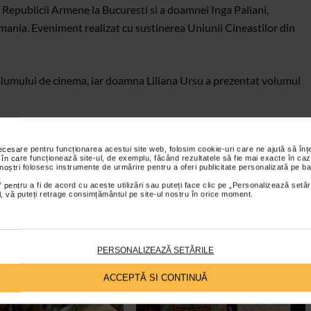
Republicii Armene la Bucuresti si a doamnei Inga Paliani,
mania. Eveniment realizat cu sustinerea Uniunii Cineastilor din
umului de cinema, iar doamna Liliana Ursu a prezentat volumul
ntele, diplomatia cu care navigheaza printre informatii
distilarea esentelor poetice din spatiul baladesc cuprins intre
necesare pentru funcționarea acestui site web, folosim cookie-uri care ne ajută să î
 în care funcționează site-ul, de exemplu, făcând rezultatele să fie mai exacte în caz
titor intr-o explorare absolut fascinanta. Cultura eclesiasta si
 noștri folosesc instrumente de urmărire pentru a oferi publicitate personalizată pe ba
satura argumentelor apara ferm o certitudine asumata cu caracter
 pentru a fi de acord cu aceste utilizări sau puteți face clic pe „Personalizează setăr
ial, vă puteți retrage consimțământul pe site-ul nostru în orice moment.
l al Rasaritului, nascut din paradoxul Eurasiei” (Manuela Cernat
PERSONALIZEAZĂ SETĂRILE
ACCEPTĂ SI CONTINUĂ