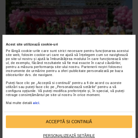
VIDEO
Acest site utilizează cookie-uri
Pe lângă cookie-urile care sunt strict necesare pentru funcționarea acestui
site web, folosim cookie-uri care ne ajută să înțelegem cum se navighează
pe site-ul nostru și ajută la îmbunătățirea modului în care funcționează site-
ul, de exemplu, făcând rezultatele să fie mai exacte în cazul căutărilor,
pentru a măsura performanța site-ului nostru. Partenerii noștri folosesc
instrumente de urmărire pentru a oferi publicitate personalizată pe baza
UNCATEGORIZED
obiceiurilor dvs. de navigare.
Race for the cure, aleargă pentru sănătatea
Puteți face clic pe „Acceptă si continuă” pentru a fi de acord cu aceste
utilizări sau puteți face clic pe „Personalizează setările” pentru a vă
femeilor!
configura opțiunile. Vă puteți modifica preferințele și, în special, vă puteți
retrage consimțământul pe site-ul nostru în orice moment.
1.608 vizualizari
Mai multe detalii
aici
.
VIDEO
ACCEPTĂ SI CONTINUĂ
PERSONALIZEAZĂ SETĂRILE