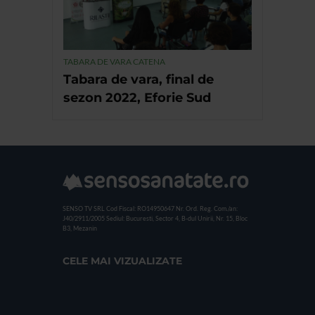
TABARA DE VARA CATENA
Tabara de vara, final de
sezon 2022, Eforie Sud
SENSO TV SRL
Cod Fiscal: RO14950647
Nr. Ord. Reg. Com./an:
J40/2911/2005
Sediul: Bucuresti, Sector 4, B-dul Unirii, Nr. 15, Bloc
B3, Mezanin
CELE MAI VIZUALIZATE