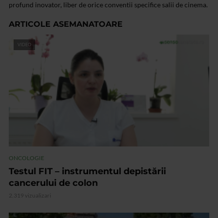
profund inovator, liber de orice conventii specifice salii de cinema.
ARTICOLE ASEMANATOARE
VIDEO
ONCOLOGIE
Testul FIT – instrumentul depistării
cancerului de colon
2.319 vizualizari