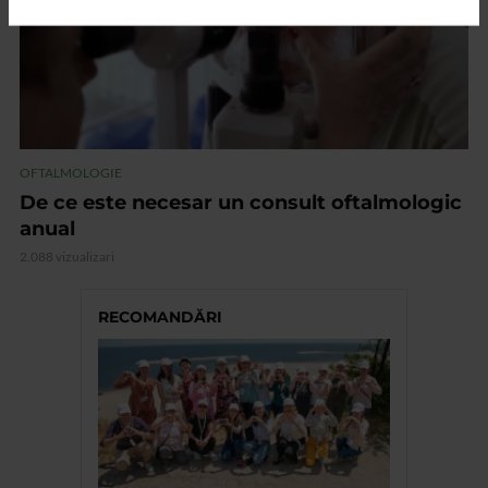
OFTALMOLOGIE
De ce este necesar un consult oftalmologic
anual
2.088 vizualizari
RECOMANDĂRI