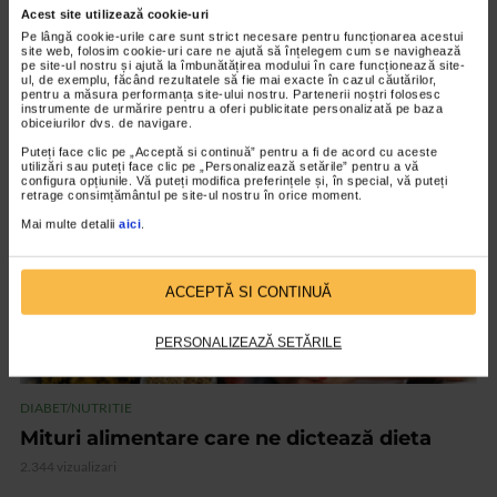
Acest site utilizează cookie-uri
DIABET/NUTRITIE
Pe lângă cookie-urile care sunt strict necesare pentru funcționarea acestui
site web, folosim cookie-uri care ne ajută să înțelegem cum se navighează
Rolul iodului în organism
pe site-ul nostru și ajută la îmbunătățirea modului în care funcționează site-
ul, de exemplu, făcând rezultatele să fie mai exacte în cazul căutărilor,
5.850 vizualizari
pentru a măsura performanța site-ului nostru. Partenerii noștri folosesc
instrumente de urmărire pentru a oferi publicitate personalizată pe baza
obiceiurilor dvs. de navigare.
VIDEO
Puteți face clic pe „Acceptă si continuă” pentru a fi de acord cu aceste
utilizări sau puteți face clic pe „Personalizează setările” pentru a vă
configura opțiunile. Vă puteți modifica preferințele și, în special, vă puteți
retrage consimțământul pe site-ul nostru în orice moment.
Mai multe detalii
aici
.
ACCEPTĂ SI CONTINUĂ
PERSONALIZEAZĂ SETĂRILE
DIABET/NUTRITIE
Mituri alimentare care ne dictează dieta
2.344 vizualizari