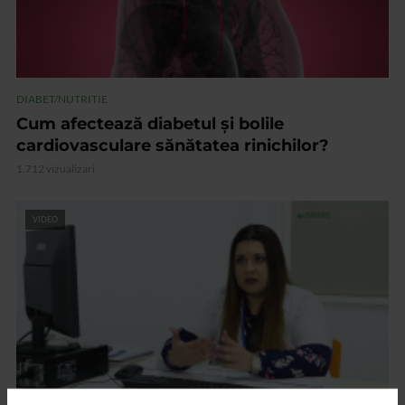
DIABET/NUTRITIE
Cum afectează diabetul și bolile
cardiovasculare sănătatea rinichilor?
1.712 vizualizari
VIDEO