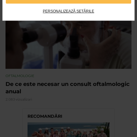
VIDEO
PERSONALIZEAZĂ SETĂRILE
OFTALMOLOGIE
De ce este necesar un consult oftalmologic
anual
2.083 vizualizari
RECOMANDĂRI