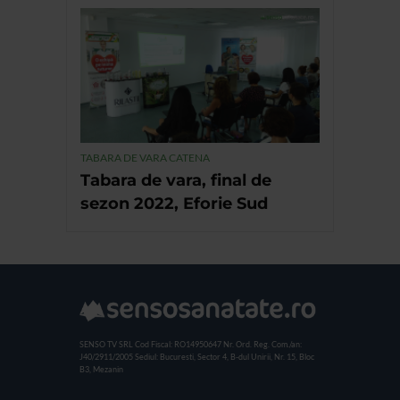
TABARA DE VARA CATENA
Tabara de vara, final de
sezon 2022, Eforie Sud
SENSO TV SRL
Cod Fiscal: RO14950647
Nr. Ord. Reg. Com./an:
J40/2911/2005
Sediul: Bucuresti, Sector 4, B-dul Unirii, Nr. 15, Bloc
B3, Mezanin