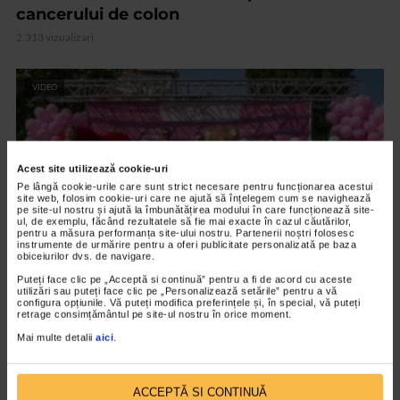
cancerului de colon
2.313 vizualizari
VIDEO
Acest site utilizează cookie-uri
Pe lângă cookie-urile care sunt strict necesare pentru funcționarea acestui
site web, folosim cookie-uri care ne ajută să înțelegem cum se navighează
pe site-ul nostru și ajută la îmbunătățirea modului în care funcționează site-
ul, de exemplu, făcând rezultatele să fie mai exacte în cazul căutărilor,
pentru a măsura performanța site-ului nostru. Partenerii noștri folosesc
instrumente de urmărire pentru a oferi publicitate personalizată pe baza
obiceiurilor dvs. de navigare.
Puteți face clic pe „Acceptă si continuă” pentru a fi de acord cu aceste
utilizări sau puteți face clic pe „Personalizează setările” pentru a vă
UNCATEGORIZED
configura opțiunile. Vă puteți modifica preferințele și, în special, vă puteți
retrage consimțământul pe site-ul nostru în orice moment.
Race for the cure, aleargă pentru sănătatea
femeilor!
Mai multe detalii
aici
.
1.603 vizualizari
ACCEPTĂ SI CONTINUĂ