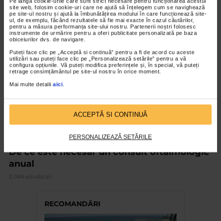
Pe lângă cookie-urile care sunt strict necesare pentru funcționarea acestui
site web, folosim cookie-uri care ne ajută să înțelegem cum se navighează
pe site-ul nostru și ajută la îmbunătățirea modului în care funcționează site-
ul, de exemplu, făcând rezultatele să fie mai exacte în cazul căutărilor,
VIDEO
pentru a măsura performanța site-ului nostru. Partenerii noștri folosesc
instrumente de urmărire pentru a oferi publicitate personalizată pe baza
obiceiurilor dvs. de navigare.
Puteți face clic pe „Acceptă si continuă” pentru a fi de acord cu aceste
utilizări sau puteți face clic pe „Personalizează setările” pentru a vă
configura opțiunile. Vă puteți modifica preferințele și, în special, vă puteți
retrage consimțământul pe site-ul nostru în orice moment.
Mai multe detalii
aici
.
ACCEPTĂ SI CONTINUĂ
PERSONALIZEAZĂ SETĂRILE
OFTALMOLOGIE
De ce este necesar un consult oftalmologic
anual
2.084 vizualizari
RECOMANDĂRI