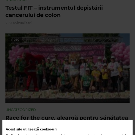
Testul FIT – instrumentul depistării
cancerului de colon
2.314 vizualizari
VIDEO
UNCATEGORIZED
Race for the cure, aleargă pentru sănătatea
femeilor!
Acest site utilizează cookie-uri
1.604 vizualizari