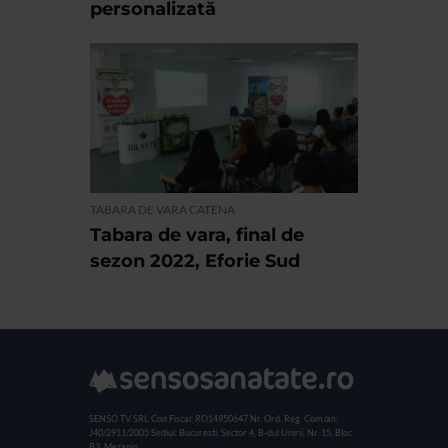
personalizată
TABARA DE VARA CATENA
Tabara de vara, final de
sezon 2022, Eforie Sud
SENSO TV SRL
Cod Fiscal: RO14950647
Nr. Ord. Reg. Com./an:
J40/2911/2005
Sediul: Bucuresti, Sector 4, B-dul Unirii, Nr. 15, Bloc
B3, Mezanin