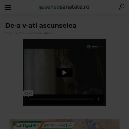
De-a v-ati ascunselea
25/03/2010
2.266 vizualizari