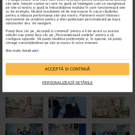
site web, folosim cookie-uri care ne ajută să înțelegem cum se navighează
era un post liber; de fapt, rămăseseră fără medic de trei ani de zile.
pe site-ul nostru și ajută la îmbunătățirea modului în care funcționează site-
ul, de exemplu, făcând rezultatele să fie mai exacte în cazul căutărilor,
Aşa cum am făcut de fiecare dată când am ales un loc, am spus
pentru a măsura performanța site-ului nostru. Partenerii noștri folosesc
imediat: vreau să merg la Buneşti! Deşi prietenii, rudele, colegii, mi-
instrumente de urmărire pentru a oferi publicitate personalizată pe baza
obiceiurilor dvs. de navigare.
au spus că puteam să aleg un post mai aproape de Braşov sau chiar
Puteți face clic pe „Acceptă si continuă” pentru a fi de acord cu aceste
în oraș! Se repeta momentul alegerii dintre Iaşi şi Cluj, iar eu am
utilizări sau puteți face clic pe „Personalizează setările” pentru a vă
configura opțiunile. Vă puteți modifica preferințele și, în special, vă puteți
ales acea localitate care m-a atras ca o magie”.
retrage consimțământul pe site-ul nostru în orice moment.
Mai multe detalii
aici
.
Realizatori: Oana Georgescu, Alexandra Tîrpea, Florin Prodana
Operator imagine: Silviu Crângureanu
ACCEPTĂ SI CONTINUĂ
Editor imagine: Stanislav Pescu
PERSONALIZEAZĂ SETĂRILE
Foto: Sabina Ghiormescu, arhiva personală