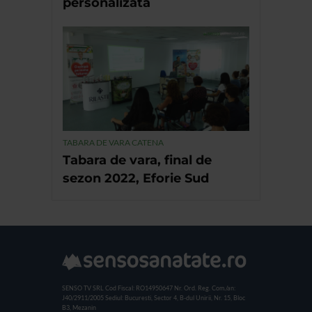
personalizată
TABARA DE VARA CATENA
Tabara de vara, final de
sezon 2022, Eforie Sud
SENSO TV SRL
Cod Fiscal: RO14950647
Nr. Ord. Reg. Com./an:
J40/2911/2005
Sediul: Bucuresti, Sector 4, B-dul Unirii, Nr. 15, Bloc
B3, Mezanin