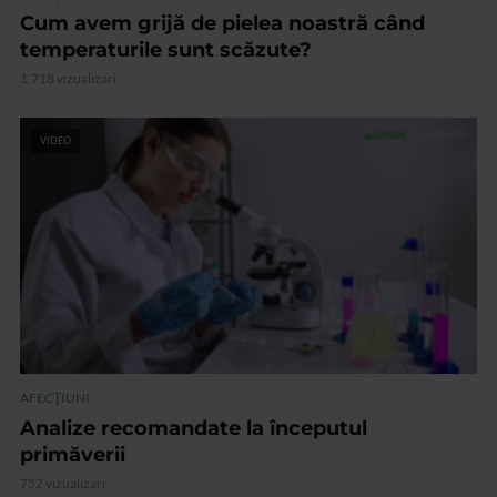
Cum avem grijă de pielea noastră când
temperaturile sunt scăzute?
1.718 vizualizari
VIDEO
AFECŢIUNI
Analize recomandate la începutul
primăverii
752 vizualizari