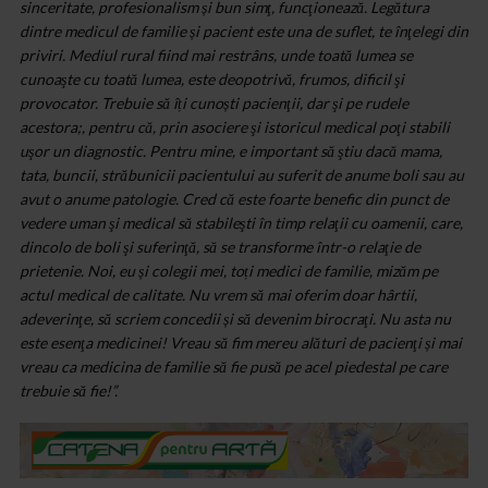
sinceritate, profesionalism și bun simţ, funcţionează. Legătura
dintre medicul de familie și pacient este una de suflet, te înţelegi din
priviri. Mediul rural fiind mai restrâns, unde toată lumea se
cunoaşte cu toată lumea, este deopotrivă, frumos, dificil şi
provocator. Trebuie să îți cunoști pacienţii, dar şi pe rudele
acestora;, pentru că, prin asociere şi istoricul medical poţi stabili
uşor un diagnostic. Pentru mine, e important să ştiu dacă mama,
tata, buncii, străbunicii pacientului au suferit de anume boli sau au
avut o anume patologie. Cred că este foarte benefic din punct de
vedere uman şi medical să stabileşti în timp relaţii cu oamenii, care,
dincolo de boli şi suferinţă, să se transforme într-o relaţie de
prietenie. Noi, eu și colegii mei, toți medici de familie, mizăm pe
actul medical de calitate. Nu vrem să mai oferim doar hârtii,
adeverinţe, să scriem concedii și să devenim birocraţi. Nu asta nu
este esenţa medicinei! Vreau să fim mereu alături de pacienţi și mai
vreau ca medicina de familie să fie pusă pe acel piedestal pe care
trebuie să fie!”.