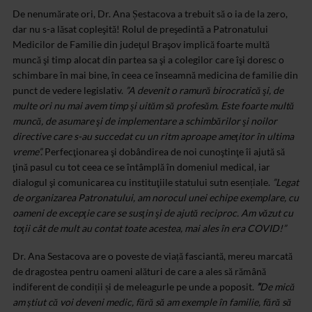
De nenumărate ori, Dr. Ana Șestacova a trebuit să o ia de la zero,
dar nu s-a lăsat copleşită! Rolul de preşedintă a Patronatului
Medicilor de Familie din judeţul Braşov implică foarte multă
muncă şi timp alocat din partea sa şi a colegilor care îşi doresc o
schimbare în mai bine, în ceea ce înseamnă medicina de familie din
punct de vedere legislativ.
”A devenit o ramură birocratică şi, de
multe ori nu mai avem timp şi uităm să profesăm. Este foarte multă
muncă, de asumare şi de implementare a schimbărilor şi noilor
directive care s-au succedat cu un ritm aproape ameţitor în ultima
vreme”.
Perfecţionarea şi dobândirea de noi cunoştinţe îi ajută să
ţină pasul cu tot ceea ce se întâmplă în domeniul medical, iar
dialogul şi comunicarea cu instituţiile statului sutn esențiale.
”Legat
de organizarea Patronatului, am norocul unei echipe exemplare, cu
oameni de excepţie care se susţin şi de ajută reciproc. Am văzut cu
toţii cât de mult au contat toate acestea, mai ales în era COVID!”
Dr. Ana Sestacova are o poveste de viață fasciantă, mereu marcată
de dragostea pentru oameni alături de care a ales să rămână
indiferent de condiții și de meleagurle pe unde a poposit.
”
De mică
am știut că voi deveni medic, fără să am exemple în familie, fără să