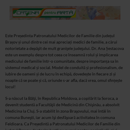
Este Președinta Patronatului Medicilor de Familie din județul
Brașov și unul dintre cei mai apreciați medici de familie, a cărui
notorietate a depăşit de mult graniţele judeţului. Dr. Ana Șestacova
este un exemplu despre tot ceea ce înseamnă rolul și implicarea
medicului de familie într-o comunitate, despre importanța sa în
sistemul medical și social. Model de conduită și profesionalism, de
iubire de oameni și de lucru în echipă, dovedește în fiecare zi și
noapte că se poate și că, oriunde s-ar afla, dacă vrea, omul sfințește
locul!
S-a născut la Bălţi, în Republica Moldova, a copilărit la Soroca, a
devenit studentă a Facultăţii de Medicină din Chişinău, a absolvit
Medicina la Cluj. S-a stabilit în zona Braşovului, mai întâi în
comuna Buneşti, iar acum îşi desfăşoară activitatea în comuna
Feldioara. Ca Președintă a Patronatului Medicilor de Familie din