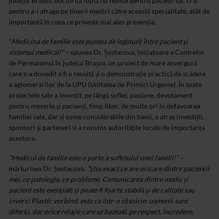
județul Brașov, doctorița luptă nu numai pentru pacieţii săi, ci și
pentru a-i atrage pe tinerii medici către această specialitate, atât de
importantă în ceea ce privește mai ales prevenția.
”
Medicina de familie este puntea de legătură între pacient și
sistemul medical!”
– spunea Dr. Șestacova, inițiatoare a Centrelor
de Permanență în județul Brașov, un proiect de mare anvergură
care s-a dovedit a fi o reușită și o demonstrație practică de scădere
a aglomerărilor de la UPU (Unitatea de Primiri Urgențe). În toate
proiectele sale a investit, pe lângă suflet, pasiune, devotament
pentru meserie și pacienți, timp liber, de multe ori în defavoarea
familiei sale, dar și sume considerabile din banii
,
a atras investiții,
sponsori și parteneri și a convins autoritățile locale de importanța
acestora.
”Medicul de familie este o parte a sufletului unei familii!” –
mărturisea Dr. Șestacova
. ”Știu exact ce are oricare dintre pacienții
mei, ce patologie, ce probleme. Comunicarea dintre medic şi
pacient este esenţială şi poate fi foarte stabilă şi de calitate sau
invers! Plastic vorbind, este ca într-o căsnicie: oamenii sunt
diferiţi, dar orice relaţie care se bazeată pe respect, încredere,