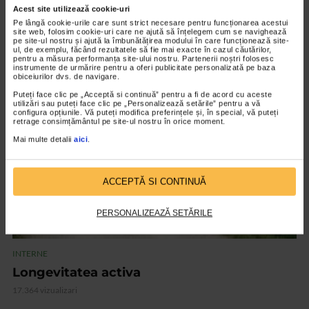
Acest site utilizează cookie-uri
INTERNE
Pe lângă cookie-urile care sunt strict necesare pentru funcționarea acestui
site web, folosim cookie-uri care ne ajută să înțelegem cum se navighează
Insolatia
pe site-ul nostru și ajută la îmbunătățirea modului în care funcționează site-
ul, de exemplu, făcând rezultatele să fie mai exacte în cazul căutărilor,
14.711 vizualizari
pentru a măsura performanța site-ului nostru. Partenerii noștri folosesc
instrumente de urmărire pentru a oferi publicitate personalizată pe baza
obiceiurilor dvs. de navigare.
VIDEO
Puteți face clic pe „Acceptă si continuă” pentru a fi de acord cu aceste
utilizări sau puteți face clic pe „Personalizează setările” pentru a vă
configura opțiunile. Vă puteți modifica preferințele și, în special, vă puteți
retrage consimțământul pe site-ul nostru în orice moment.
Mai multe detalii
aici
.
ACCEPTĂ SI CONTINUĂ
PERSONALIZEAZĂ SETĂRILE
INTERNE
Longevitatea activa
17.364 vizualizari