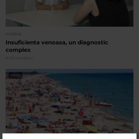
INTERNE
Insuficienta venoasa, un diagnostic
complex
8.333 vizualizari
VIDEO