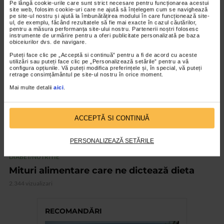
Pe lângă cookie-urile care sunt strict necesare pentru funcționarea acestui
site web, folosim cookie-uri care ne ajută să înțelegem cum se navighează
5.850 vizualizari
pe site-ul nostru și ajută la îmbunătățirea modului în care funcționează site-
ul, de exemplu, făcând rezultatele să fie mai exacte în cazul căutărilor,
pentru a măsura performanța site-ului nostru. Partenerii noștri folosesc
instrumente de urmărire pentru a oferi publicitate personalizată pe baza
VIDEO
obiceiurilor dvs. de navigare.
Puteți face clic pe „Acceptă si continuă” pentru a fi de acord cu aceste
utilizări sau puteți face clic pe „Personalizează setările” pentru a vă
configura opțiunile. Vă puteți modifica preferințele și, în special, vă puteți
retrage consimțământul pe site-ul nostru în orice moment.
Mai multe detalii
aici
.
ACCEPTĂ SI CONTINUĂ
PERSONALIZEAZĂ SETĂRILE
DIABET/NUTRITIE
Mituri alimentare care ne dictează dieta
2.344 vizualizari
RECOMANDĂRI