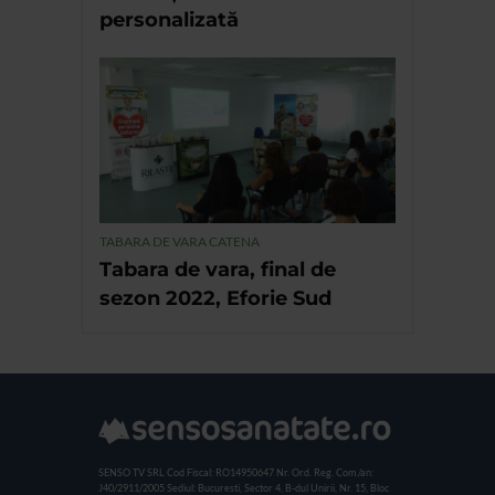
personalizată
TABARA DE VARA CATENA
Tabara de vara, final de
sezon 2022, Eforie Sud
SENSO TV SRL
Cod Fiscal: RO14950647
Nr. Ord. Reg. Com./an:
J40/2911/2005
Sediul: Bucuresti, Sector 4, B-dul Unirii, Nr. 15, Bloc