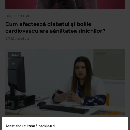
DIABET/NUTRITIE
Cum afectează diabetul și bolile
cardiovasculare sănătatea rinichilor?
1.712 vizualizari
VIDEO
DIABET/NUTRITIE
Acest site utilizează cookie-uri
Rolul iodului în organism