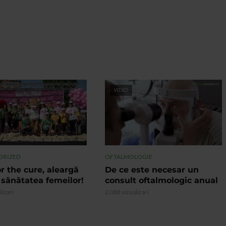
VIDEO
ORIZED
OFTALMOLOGIE
r the cure, aleargă
De ce este necesar un
 sănătatea femeilor!
consult oftalmologic anual
lizari
2.088 vizualizari