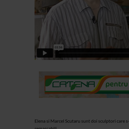
Elena si Marcel Scutaru sunt doi sculptori care s-
remarcabili.