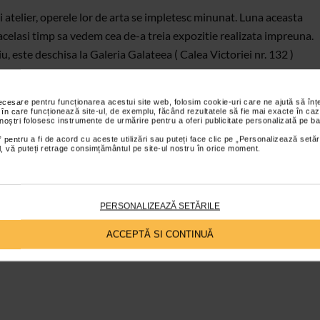
 atelier, operele lor de arta se impletesc minunat. Luna aceasta
in acelasi timp sa vedem cea de-a treia expozitie realizata impreuna.
, este deschisa la Galeria Galateea ( Calea Victoriei nr. 132 )
necesare pentru funcționarea acestui site web, folosim cookie-uri care ne ajută să î
 în care funcționează site-ul, de exemplu, făcând rezultatele să fie mai exacte în caz
 noștri folosesc instrumente de urmărire pentru a oferi publicitate personalizată pe ba
 pentru a fi de acord cu aceste utilizări sau puteți face clic pe „Personalizează setăr
ial, vă puteți retrage consimțământul pe site-ul nostru în orice moment.
PERSONALIZEAZĂ SETĂRILE
ACCEPTĂ SI CONTINUĂ