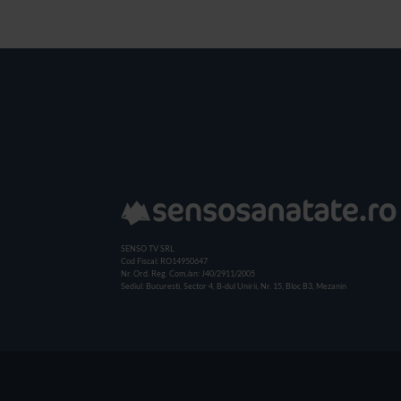
SENSO TV SRL
Cod Fiscal: RO14950647
Nr. Ord. Reg. Com./an: J40/2911/2005
Sediul: Bucuresti, Sector 4, B-dul Unirii, Nr. 15, Bloc B3, Mezanin