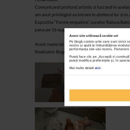
Comunicand profund artistic si lucrand in acelasi
am avut privilegiul sa intram in atelierul lor si 
Expozitia “Forme empatice”, curator Raluca Baloiu
pana pe 16 august 2013.
Acest site utilizează cookie-uri
Pe lângă cookie-urile care sunt strict 
Acest material va este oferit de Catena.
nostru și ajută la îmbunătățirea modului
performanța site-ului nostru. Partenerii
Realizator Bogdana Contras
Puteți face clic pe „Acceptă si continuă”
puteți modifica preferințele și, în spec
Mai multe detalii
aici
.