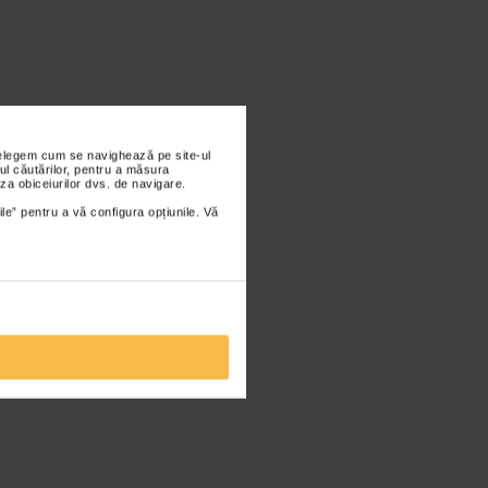
nțelegem cum se navighează pe site-ul
ul căutărilor, pentru a măsura
za obiceiurilor dvs. de navigare.
ile” pentru a vă configura opțiunile. Vă