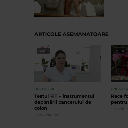
ARTICOLE ASEMANATOARE
VIDEO
VIDEO
ONCOLOGIE
UNCATEG
Testul FIT – instrumentul
Race fo
depistării cancerului de
pentru
colon
1.608 vizua
2.319 vizualizari