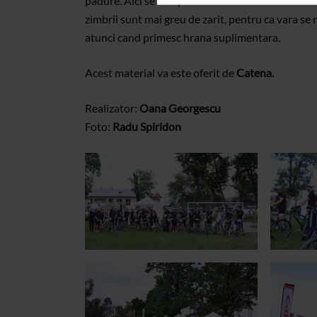
padure. Aici se afla peste 40 de zimbri care traie
zimbrii sunt mai greu de zarit, pentru ca vara se 
atunci cand primesc hrana suplimentara.
Acest material va este oferit de
Catena.
Realizator:
Oana Georgescu
Foto:
Radu Spiridon