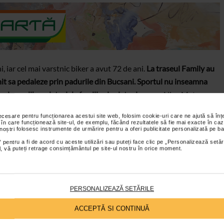
, iar cel mai varstnic biker a avut 72 de ani.
La traseul Family au
nit sa pedaleze prin padurile din Bucsani. Sportul nu inseamna
 in aer liber alaturi de familie si prieteni
, a spus Nicu Mate,
necesare pentru funcționarea acestui site web, folosim cookie-uri care ne ajută să î
 în care funcționează site-ul, de exemplu, făcând rezultatele să fie mai exacte în caz
 noștri folosesc instrumente de urmărire pentru a oferi publicitate personalizată pe ba
re cele mai mari rezervatii de
 pentru a fi de acord cu aceste utilizări sau puteți face clic pe „Personalizează setăr
ial, vă puteți retrage consimțământul pe site-ul nostru în orice moment.
 patru, este una din cele mai mari rezervatii de zimbri din
PERSONALIZEAZĂ SETĂRILE
i astfel poate fi promovata in modul cel mai frumos si eficient.
ACCEPTĂ SI CONTINUĂ
 la 75 km de Bucuresti si 30 km de Targoviste, intr-o zona de