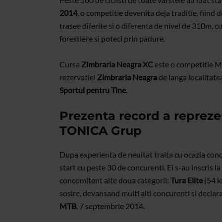
2014
, o competitie devenita deja traditie, fiind 
trasee diferite si o diferenta de nivel de 310m, c
forestiere si poteci prin padure.
Cursa
Zimbraria Neagra XC
este o competitie M
rezervatiei
Zimbraria Neagra
de langa localitate
Sportul pentru Tine
.
Prezenta record a repreze
TONICA Grup
Dupa experienta de neuitat traita cu ocazia con
start cu peste 30 de concurenti. Ei s-au inscris l
concomitent alte doua categorii:
Tura Elite
(54 k
sosire, devansand multi alti concurenti si decl
MTB
, 7 septembrie 2014.