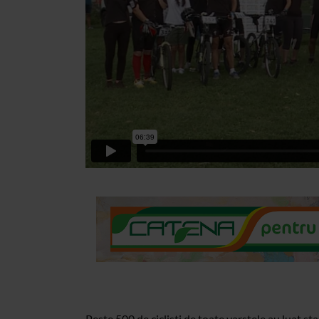
Peste 500 de ciclisti de toate varstele au luat sta