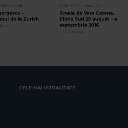
 PRIN MISCARE
SANATATE PRIN MISCARE
eorgescu –
Scoala de Vara Catena,
nul de la Zurich
Eforie Sud 29 august – 4
septembrie 2016
lizari
7.344 vizualizari
CELE MAI VIZUALIZATE