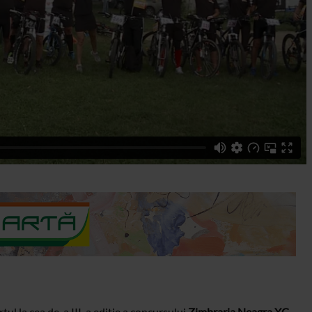
rtul la cea de-a III-a editie a concursului
Zimbraria Neagra XC