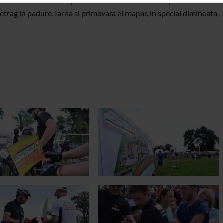
sc intr-un tarc cu o suprafata de 162 ha. In această perioada
retrag in padure. Iarna si primavara ei reapar, in special dimineata,