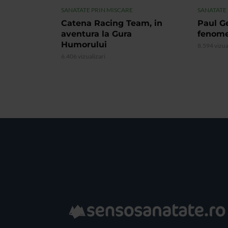
SANATATE PRIN MISCARE
SANATATE
Catena Racing Team, in
Paul G
aventura la Gura
fenome
Humorului
8.594 vizua
6.406 vizualizari