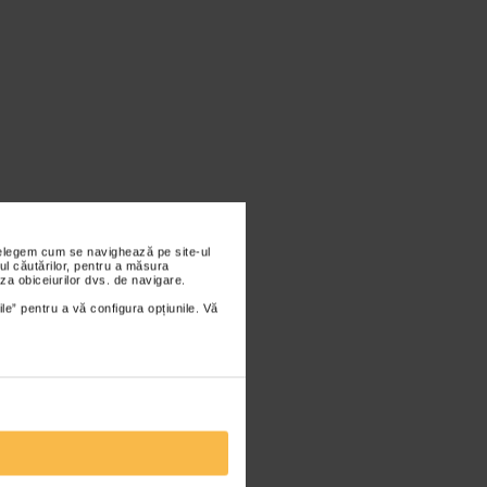
nțelegem cum se navighează pe site-ul
ul căutărilor, pentru a măsura
za obiceiurilor dvs. de navigare.
ile” pentru a vă configura opțiunile. Vă