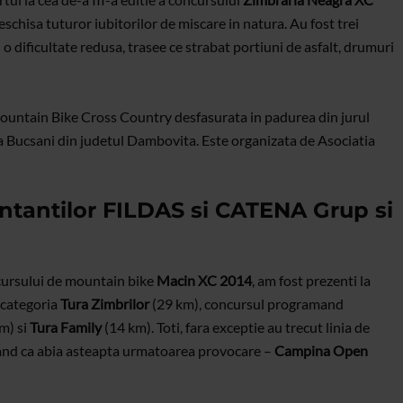
deschisa tuturor iubitorilor de miscare in natura. Au fost trei
u o dificultate redusa, trasee ce strabat portiuni de asfalt, drumuri
ountain Bike Cross Country desfasurata in padurea din jurul
a Bucsani din judetul Dambovita. Este organizata de Asociatia
ntantilor FILDAS si CATENA Grup si
cursului de mountain bike
Macin XC 2014
, am fost prezenti la
a categoria
Tura Zimbrilor
(29 km), concursul programand
m) si
Tura Family
(14 km). Toti, fara exceptie au trecut linia de
arand ca abia asteapta urmatoarea provocare –
Campina Open