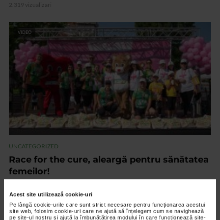
2.319 vizualizari
VIDEO
UNCATEGORIZED
Race for the cure, aleargă pentru sănătatea
femeilor!
1.608 vizualizari
Acest site utilizează cookie-uri
Pe lângă cookie-urile care sunt strict necesare pentru funcționarea acestui
site web, folosim cookie-uri care ne ajută să înțelegem cum se navighează
VIDEO
pe site-ul nostru și ajută la îmbunătățirea modului în care funcționează site-