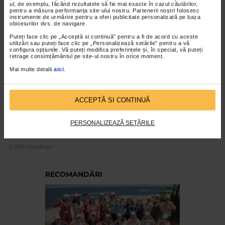
ul, de exemplu, făcând rezultatele să fie mai exacte în cazul căutărilor,
pentru a măsura performanța site-ului nostru. Partenerii noștri folosesc
instrumente de urmărire pentru a oferi publicitate personalizată pe baza
obiceiurilor dvs. de navigare.
Puteți face clic pe „Acceptă si continuă” pentru a fi de acord cu aceste
utilizări sau puteți face clic pe „Personalizează setările” pentru a vă
configura opțiunile. Vă puteți modifica preferințele și, în special, vă puteți
retrage consimțământul pe site-ul nostru în orice moment.
Mai multe detalii
aici
.
ACCEPTĂ SI CONTINUĂ
OFTALMOLOGIE
De ce este necesar un consult oftalmologic
PERSONALIZEAZĂ SETĂRILE
anual
2.088 vizualizari
RECOMANDĂRI