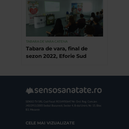
TABARA DE VARA CATENA
Tabara de vara, final de
sezon 2022, Eforie Sud
SENSO TV SRL
Cod Fiscal: RO14950647
Nr. Ord. Reg. Com./an:
J40/2911/2005
Sediul: Bucuresti, Sector 4, B-dul Unirii, Nr. 15, Bloc
B3, Mezanin
CELE MAI VIZUALIZATE