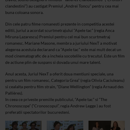
clandestini”) au castigat Premiul „Andrei Toncu” pentru cea mai
buna coloana sonora.
Din cele patru filme romanesti prezente in competitia acestei
editii, juriul a acordat scurtmetrajului “Apele tac” (regia Anca
Miruna Lazarescu) Premiul pentru cel mai bun scurtmetraj
romanesc. Mariane Masone, membra a juriului NexT a motivat
alegerea acestuia declarand ca “Apele tac” este mai mult decat un
mod cinematografic de a incheia socotelile cu trecutul. Este un film
de actiune plin de suspans si dovada unui mare talent.
Anul acesta, Juriul NexT a oferit doua mentiuni speciale, una
pentru un film romanesc, Categoria Grea” (regia Olivia Caciuleanu)
si cealalta pentru film strain, “Diane Wellington” (regia Arnaud des
Pallières).
In ceea ce priveste premiile publicului, “Apele tac” si “The
Chronoscope” (“Cronoscopul”, regia Andrew Legge ) au fost
preferatii spectatorilor bucuresteni.