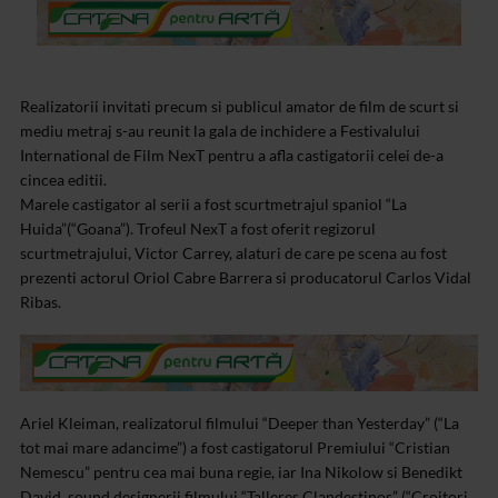
Realizatorii invitati precum si publicul amator de film de scurt si
mediu metraj s-au reunit la gala de inchidere a Festivalului
International de Film NexT pentru a afla castigatorii celei de-a
cincea editii.
Marele castigator al serii a fost scurtmetrajul spaniol “La
Huida”(“Goana”). Trofeul NexT a fost oferit regizorul
scurtmetrajului, Victor Carrey, alaturi de care pe scena au fost
prezenti actorul Oriol Cabre Barrera si producatorul Carlos Vidal
Ribas.
Ariel Kleiman, realizatorul filmului “Deeper than Yesterday” (“La
tot mai mare adancime”) a fost castigatorul Premiului “Cristian
Nemescu” pentru cea mai buna regie, iar Ina Nikolow si Benedikt
David, sound designerii filmului “Talleres Clandestinos” (“Croitori