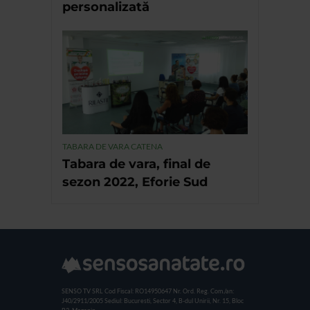
personalizată
TABARA DE VARA CATENA
Tabara de vara, final de
sezon 2022, Eforie Sud
SENSO TV SRL
Cod Fiscal: RO14950647
Nr. Ord. Reg. Com./an:
J40/2911/2005
Sediul: Bucuresti, Sector 4, B-dul Unirii, Nr. 15, Bloc