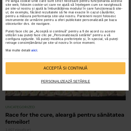
Pe lângă cookie-urile care sunt strict necesare pentru funcționarea acestui
site web, folosim cookie-uri care ne ajută să înțelegem cum se navighează
Testul FIT – instrumentul depistării
pe site-ul nostru și ajută la îmbunătățirea modului în care funcționează site-
ul, de exemplu, făcând rezultatele să fie mai exacte în cazul căutărilor,
cancerului de colon
pentru a măsura performanța site-ului nostru. Partenerii noștri folosesc
instrumente de urmărire pentru a oferi publicitate personalizată pe baza
2.318 vizualizari
obiceiurilor dvs. de navigare.
Puteți face clic pe „Acceptă si continuă” pentru a fi de acord cu aceste
utilizări sau puteți face clic pe „Personalizează setările” pentru a vă
configura opțiunile. Vă puteți modifica preferințele și, în special, vă puteți
VIDEO
retrage consimțământul pe site-ul nostru în orice moment.
Mai multe detalii
aici
.
ACCEPTĂ SI CONTINUĂ
PERSONALIZEAZĂ SETĂRILE
UNCATEGORIZED
Race for the cure, aleargă pentru sănătatea
femeilor!
1.607 vizualizari