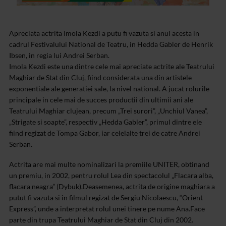
Apreciata actrita Imola Kezdi a putu fi vazuta si anul acesta in
cadrul Festivalului National de Teatru, in Hedda Gabler de Henrik
Ibsen, in regia lui Andrei Serban.
Imola Kezdi este una dintre cele mai apreciate actrite ale Teatrului
Maghiar de Stat din Cluj, fiind considerata una din artistele
exponentiale ale generatiei sale, la nivel national. A jucat rolurile
principale in cele mai de succes productii din ultimii ani ale
Teatrului Maghiar clujean, precum „Trei surori”, „Unchiul Vanea”,
„Strigate si soapte”, respectiv „Hedda Gabler”, primul dintre ele
fiind regizat de Tompa Gabor, iar celelalte trei de catre Andrei
Serban.
Actrita are mai multe nominalizari la premiile UNITER, obtinand
un premiu, in 2002, pentru rolul Lea din spectacolul „Flacara alba,
flacara neagra” (Dybuk).Deasemenea, actrita de origine maghiara a
putut fi vazuta si in filmul regizat de Sergiu Nicolaescu, “Orient
Express”, unde a interpretat rolul unei tinere pe nume Ana.Face
parte din trupa Teatrului Maghiar de Stat din Cluj din 2002.