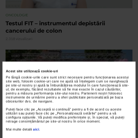
ONCOLOGIE
Testul FIT – instrumentul depistării
cancerului de colon
2.318 vizualizari
VIDEO
Acest site utilizează cookie-uri
Pe lângă cookie-urile care sunt strict necesare pentru funcționarea acestui
site web, folosim cookie-uri care ne ajută să înțelegem cum se navighează
pe site-ul nostru și ajută la îmbunătățirea modului în care funcționează site-
ul, de exemplu, făcând rezultatele să fie mai exacte în cazul căutărilor,
pentru a măsura performanța site-ului nostru. Partenerii noștri folosesc
instrumente de urmărire pentru a oferi publicitate personalizată pe baza
obiceiurilor dvs. de navigare.
Puteți face clic pe „Acceptă si continuă” pentru a fi de acord cu aceste
utilizări sau puteți face clic pe „Personalizează setările” pentru a vă
configura opțiunile. Vă puteți modifica preferințele și, în special, vă puteți
retrage consimțământul pe site-ul nostru în orice moment.
UNCATEGORIZED
Mai multe detalii
aici
.
Race for the cure, aleargă pentru sănătatea