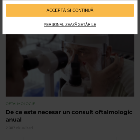
femeilor!
ACCEPTĂ SI CONTINUĂ
1.607 vizualizari
PERSONALIZEAZĂ SETĂRILE
VIDEO
OFTALMOLOGIE
De ce este necesar un consult oftalmologic
anual
2.087 vizualizari