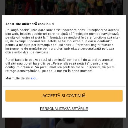
Acest site utilizează cookie-uri
Pe lângă cookie-urile care sunt strict necesare pentru funcționarea acestui
site web, folosim cookie-uri care ne ajută să înțelegem cum se navighează
UNCATEGORIZED
pe site-ul nostru și ajută la îmbunătățirea modului în care funcționează site-
ul, de exemplu, făcând rezultatele să fie mai exacte în cazul căutărilor,
Race for the cure, aleargă pentru sănătatea
pentru a măsura performanța site-ului nostru. Partenerii noștri folosesc
femeilor!
instrumente de urmărire pentru a oferi publicitate personalizată pe baza
obiceiurilor dvs. de navigare.
1.608 vizualizari
Puteți face clic pe „Acceptă si continuă” pentru a fi de acord cu aceste
utilizări sau puteți face clic pe „Personalizează setările” pentru a vă
configura opțiunile. Vă puteți modifica preferințele și, în special, vă puteți
retrage consimțământul pe site-ul nostru în orice moment.
VIDEO
Mai multe detalii
aici
.
ACCEPTĂ SI CONTINUĂ
PERSONALIZEAZĂ SETĂRILE