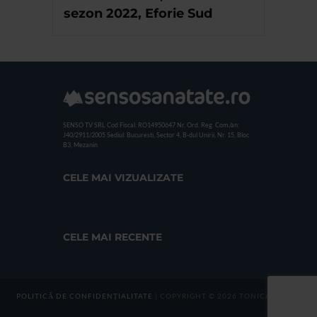
sezon 2022, Eforie Sud
SENSO TV SRL
Cod Fiscal: RO14950647
Nr. Ord. Reg. Com./an:
J40/2911/2005
Sediul: Bucuresti, Sector 4, B-dul Unirii, Nr. 15, Bloc
B3, Mezanin
CELE MAI VIZUALIZATE
CELE MAI RECENTE
POLITICĂ DE CONFIDENȚIALITATE
| COPYRIGHT © 2026 TONICA GROUP