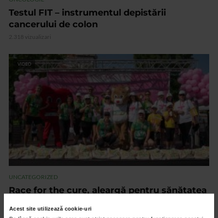
Testul FIT – instrumentul depistării
cancerului de colon
2.318 vizualizari
VIDEO
UNCATEGORIZED
Race for the cure, aleargă pentru sănătatea
femeilor!
Acest site utilizează cookie-uri
1.607 vizualizari