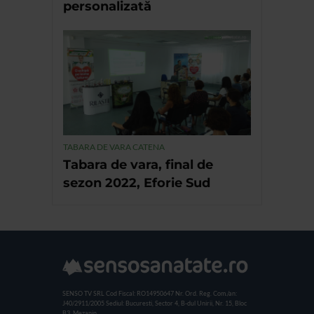
personalizată
TABARA DE VARA CATENA
Tabara de vara, final de
sezon 2022, Eforie Sud
SENSO TV SRL
Cod Fiscal: RO14950647
Nr. Ord. Reg. Com./an:
J40/2911/2005
Sediul: Bucuresti, Sector 4, B-dul Unirii, Nr. 15, Bloc
B3, Mezanin