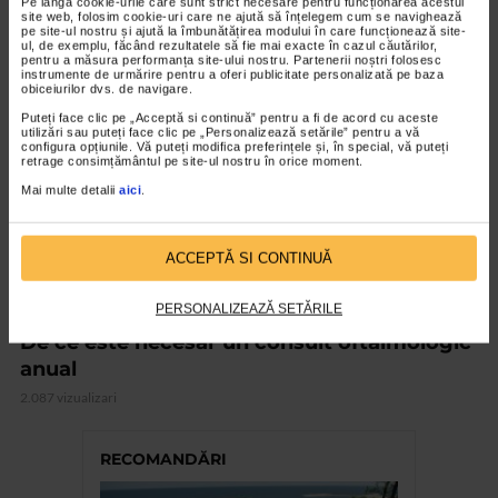
Pe lângă cookie-urile care sunt strict necesare pentru funcționarea acestui
site web, folosim cookie-uri care ne ajută să înțelegem cum se navighează
pe site-ul nostru și ajută la îmbunătățirea modului în care funcționează site-
ul, de exemplu, făcând rezultatele să fie mai exacte în cazul căutărilor,
VIDEO
pentru a măsura performanța site-ului nostru. Partenerii noștri folosesc
instrumente de urmărire pentru a oferi publicitate personalizată pe baza
obiceiurilor dvs. de navigare.
Puteți face clic pe „Acceptă si continuă” pentru a fi de acord cu aceste
utilizări sau puteți face clic pe „Personalizează setările” pentru a vă
configura opțiunile. Vă puteți modifica preferințele și, în special, vă puteți
retrage consimțământul pe site-ul nostru în orice moment.
Mai multe detalii
aici
.
ACCEPTĂ SI CONTINUĂ
PERSONALIZEAZĂ SETĂRILE
OFTALMOLOGIE
De ce este necesar un consult oftalmologic
anual
2.087 vizualizari
RECOMANDĂRI