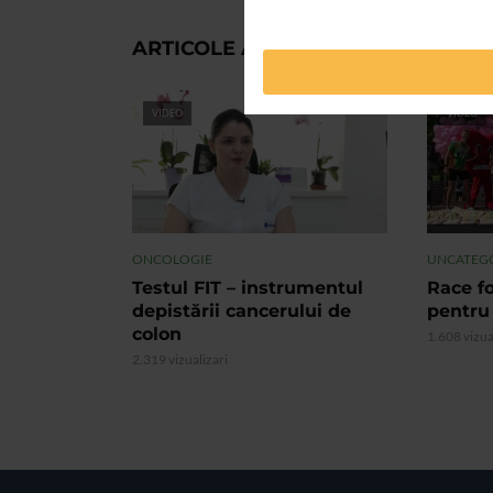
ARTICOLE ASEMANATOARE
VIDEO
VIDEO
ONCOLOGIE
UNCATEG
Testul FIT – instrumentul
Race fo
depistării cancerului de
pentru
colon
1.608 vizua
2.319 vizualizari