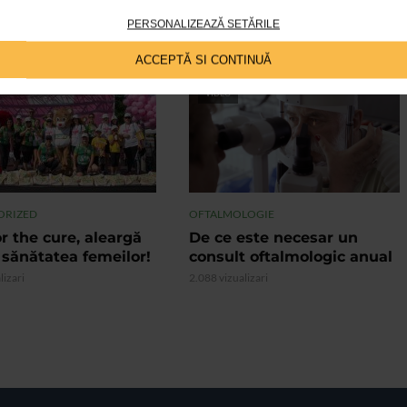
PERSONALIZEAZĂ SETĂRILE
ACCEPTĂ SI CONTINUĂ
VIDEO
ORIZED
OFTALMOLOGIE
r the cure, aleargă
De ce este necesar un
 sănătatea femeilor!
consult oftalmologic anual
lizari
2.088 vizualizari