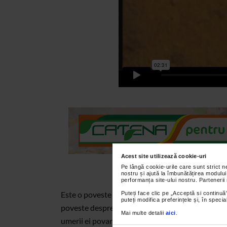
Acest site utilizează cookie-uri
Pe lângă cookie-urile care sunt strict 
nostru și ajută la îmbunătățirea modului
performanța site-ului nostru. Partenerii
Este o poveste din care afli cum e sa-ti fie frica
Puteți face clic pe „Acceptă si continuă”
puteți modifica preferințele și, în spec
poveste despre permanenta prezenta a femeilor in
Mai multe detalii
aici
.
umerii ei povara tuturor nedreptatilor si a a abera