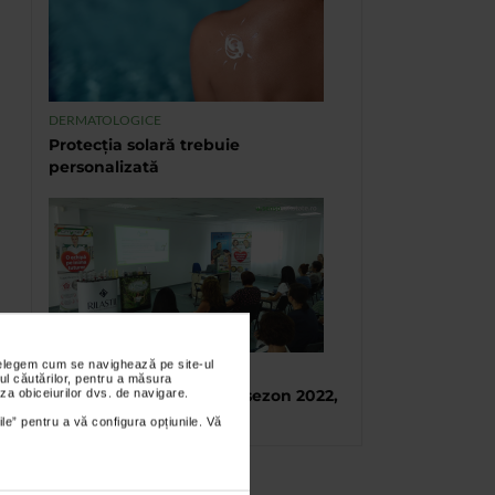
DERMATOLOGICE
Protecția solară trebuie
personalizată
nțelegem cum se navighează pe site-ul
TABARA DE VARA CATENA
ul căutărilor, pentru a măsura
za obiceiurilor dvs. de navigare.
Tabara de vara, final de sezon 2022,
Eforie Sud
ile” pentru a vă configura opțiunile. Vă