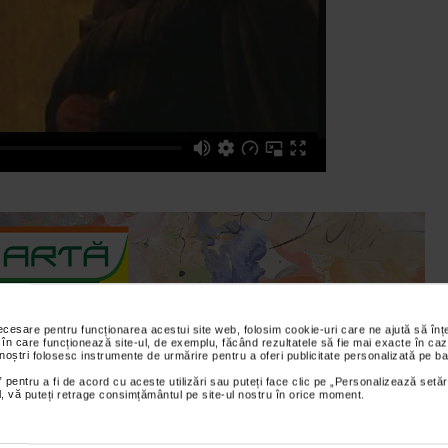
necesare pentru funcționarea acestui site web, folosim cookie-uri care ne ajută să î
 în care funcționează site-ul, de exemplu, făcând rezultatele să fie mai exacte în caz
 noștri folosesc instrumente de urmărire pentru a oferi publicitate personalizată pe ba
. Afli ca exista oameni care se tem pana si de propria umbra. Este o
 pentru a fi de acord cu aceste utilizări sau puteți face clic pe „Personalizează setăr
ial, vă puteți retrage consimțământul pe site-ul nostru în orice moment.
 inchisori. Si mai este o poveste despre o fetita care poarta pe
tiilor religioase.