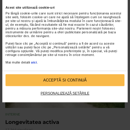
Acest site utilizează cookie-uri
Pe lângă cookie-urile care sunt strict necesare pentru funcționarea acestui
INTERNE
site web, folosim cookie-uri care ne ajută să înțelegem cum se navighează
pe site-ul nostru și ajută la îmbunătățirea modului în care funcționează site-
Insolatia
ul, de exemplu, făcând rezultatele să fie mai exacte în cazul căutărilor,
pentru a măsura performanța site-ului nostru. Partenerii noștri folosesc
14.711 vizualizari
instrumente de urmărire pentru a oferi publicitate personalizată pe baza
obiceiurilor dvs. de navigare.
Puteți face clic pe „Acceptă si continuă” pentru a fi de acord cu aceste
VIDEO
utilizări sau puteți face clic pe „Personalizează setările” pentru a vă
configura opțiunile. Vă puteți modifica preferințele și, în special, vă puteți
retrage consimțământul pe site-ul nostru în orice moment.
Mai multe detalii
aici
.
ACCEPTĂ SI CONTINUĂ
PERSONALIZEAZĂ SETĂRILE
INTERNE
Longevitatea activa
17.364 vizualizari