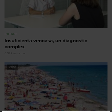
INTERNE
Insuficienta venoasa, un diagnostic
complex
8.329 vizualizari
VIDEO