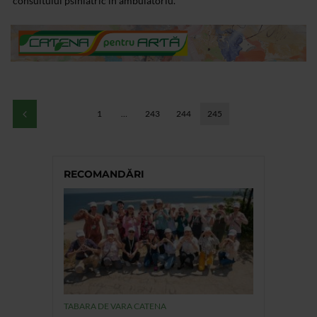
consultului psihiatric in ambulatoriu.
1
…
243
244
245
RECOMANDĂRI
TABARA DE VARA CATENA