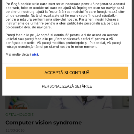
Pe lângă cookie-urile care sunt strict necesare pentru funcționarea acestui
site web, folosim cookie-uri care ne ajută să înțelegem cum se navighează
pe site-ul nostru și ajută la îmbunătățirea modului în care funcționează site-
ul, de exemplu, făcând rezultatele să fie mai exacte în cazul căutărilor,
pentru a măsura performanța site-ului nostru. Partenerii noștri folosesc
instrumente de urmărire pentru a oferi publicitate personalizată pe baza
obiceiurilor dvs. de navigare.
Puteți face clic pe „Acceptă si continuă” pentru a fi de acord cu aceste
utilizări sau puteți face clic pe „Personalizează setările” pentru a vă
configura opțiunile. Vă puteți modifica preferințele și, în special, vă puteți
retrage consimțământul pe site-ul nostru în orice moment.
VIDEO
Mai multe detalii
aici
.
ACCEPTĂ SI CONTINUĂ
PERSONALIZEAZĂ SETĂRILE
OFTALMOLOGIE
Computer vision syndrome
12/03/2010