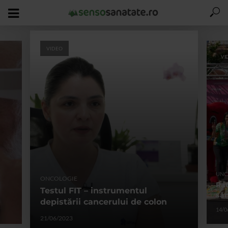
VIDEO
VI
UNC
ONCOLOGIE
Rac
Testul FIT – instrumentul
săn
depistării cancerului de colon
14/0
21/06/2023