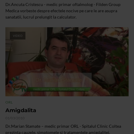
Dr.Ancuta Cristescu - medic primar oftalmolog - Filden Group
Medica vorbeste despre efectele nocive pe care le are asupra
sanatatii, lucrul prelungit la calculator.
VIDEO
ORL
Amigdalita
01/03/2010
Dr.Marian Stamate – medic primar ORL - Spitalul Clinic Coltea
prezinta cauzele, simptomele si tratamentele amigdalitei.