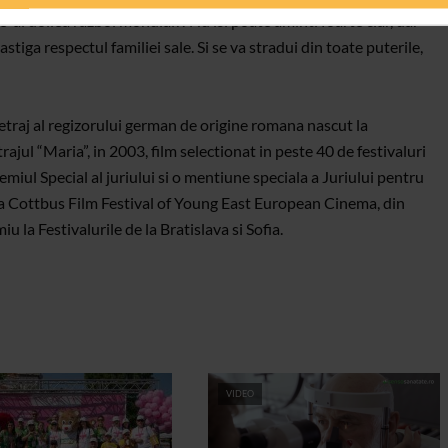
de-al doilea razboi mondial?! Nu isi poate aminti foarte clar, dar
tiga respectul familiei sale. Si se va stradui din toate puterile,
traj al regizorului german de origine romana nascut la
ajul “Maria”, in 2003, film selectionat in peste 40 de festivaluri
emiul Special al juriului si o mentiune speciala a Juriului pentru
ii la Cottbus Film Festival of Young East European Cinema, din
 la Festivalurile de la Bratislava si Sofia.
VIDEO