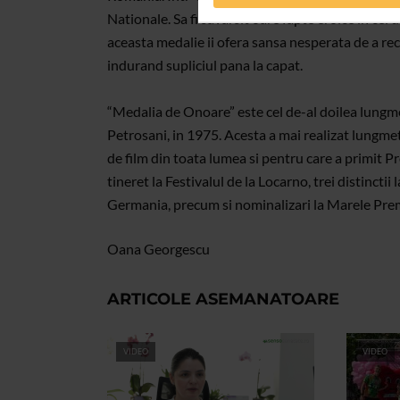
Nationale. Sa fi savarsit oare fapte eroice in cel 
aceasta medalie ii ofera sansa nesperata de a recas
indurand supliciul pana la capat.
“Medalia de Onoare” este cel de-al doilea lungme
Petrosani, in 1975. Acesta a mai realizat lungmetr
de film din toata lumea si pentru care a primit Pr
tineret la Festivalul de la Locarno, trei distinct
Germania, precum si nominalizari la Marele Premiu
Oana Georgescu
ARTICOLE ASEMANATOARE
VIDEO
VIDEO