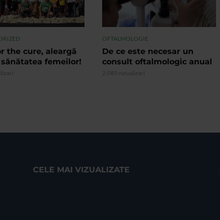
ORIZED
OFTALMOLOGIE
r the cure, aleargă
De ce este necesar un
 sănătatea femeilor!
consult oftalmologic anual
lizari
2.085 vizualizari
CELE MAI VIZUALIZATE