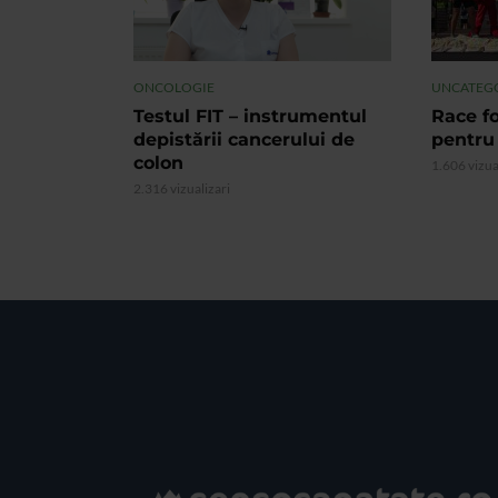
ONCOLOGIE
UNCATEG
Testul FIT – instrumentul
Race fo
depistării cancerului de
pentru
colon
1.606 vizua
2.316 vizualizari