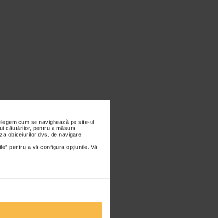
nțelegem cum se navighează pe site-ul
ul căutărilor, pentru a măsura
za obiceiurilor dvs. de navigare.
ile” pentru a vă configura opțiunile. Vă