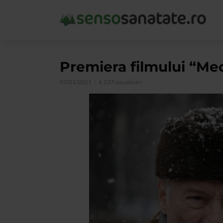
Premiera filmului “Me
07/01/2011
6.237 vizualizari