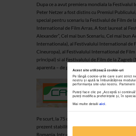
Dupa ce a avut premiera mondiala la Festivalul In
Peter Netzer a fost distins cu Premiul Publiculu
special pentru scenariu la Festivalul de Film de 
International de Film Arras. A fost laureat al Fes
Alexander“, Cel mai bun Scenariu, Cel mai bun 
Internationala), al Festivalului International de
Cineuropa), al Festivalului International de Film
principal) si al Festivalului de Film de la Zagreb
aparenta – de politica, tragism si umor, cu o urm
Acest site utilizează cookie-uri
Pe lângă cookie-urile care sunt strict 
nostru și ajută la îmbunătățirea modului
performanța site-ului nostru. Partenerii
Puteți face clic pe „Acceptă si continuă”
puteți modifica preferințele și, în spec
Mai multe detalii
aici
.
Pe scurt, la 75 de ani, Ion (interpretat de Victor 
prezent stabilit in Canada, care inca ii poarta pi
Romania. Intr-o buna zi, Ion are surpriza sa pri