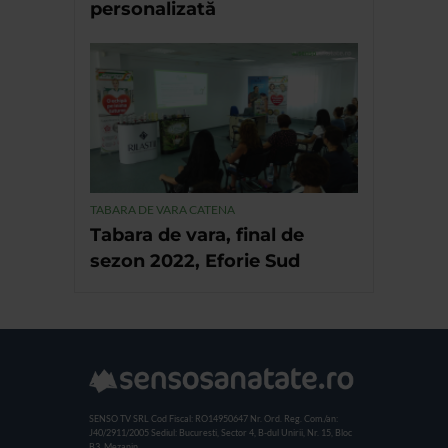
personalizată
TABARA DE VARA CATENA
Tabara de vara, final de
sezon 2022, Eforie Sud
SENSO TV SRL
Cod Fiscal: RO14950647
Nr. Ord. Reg. Com./an:
J40/2911/2005
Sediul: Bucuresti, Sector 4, B-dul Unirii, Nr. 15, Bloc
B3, Mezanin