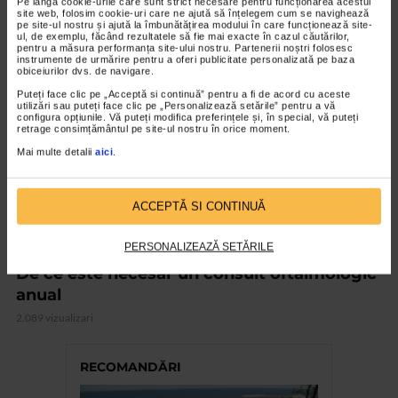
Pe lângă cookie-urile care sunt strict necesare pentru funcționarea acestui
site web, folosim cookie-uri care ne ajută să înțelegem cum se navighează
pe site-ul nostru și ajută la îmbunătățirea modului în care funcționează site-
ul, de exemplu, făcând rezultatele să fie mai exacte în cazul căutărilor,
VIDEO
pentru a măsura performanța site-ului nostru. Partenerii noștri folosesc
instrumente de urmărire pentru a oferi publicitate personalizată pe baza
obiceiurilor dvs. de navigare.
Puteți face clic pe „Acceptă si continuă” pentru a fi de acord cu aceste
utilizări sau puteți face clic pe „Personalizează setările” pentru a vă
configura opțiunile. Vă puteți modifica preferințele și, în special, vă puteți
retrage consimțământul pe site-ul nostru în orice moment.
Mai multe detalii
aici
.
ACCEPTĂ SI CONTINUĂ
PERSONALIZEAZĂ SETĂRILE
OFTALMOLOGIE
De ce este necesar un consult oftalmologic
anual
2.089 vizualizari
RECOMANDĂRI