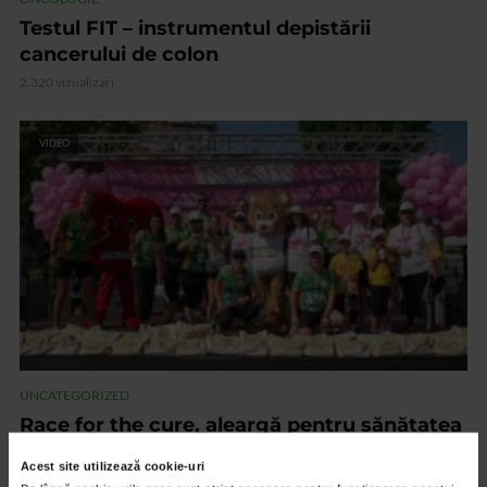
Testul FIT – instrumentul depistării
cancerului de colon
2.320 vizualizari
VIDEO
UNCATEGORIZED
Race for the cure, aleargă pentru sănătatea
femeilor!
Acest site utilizează cookie-uri
1.608 vizualizari