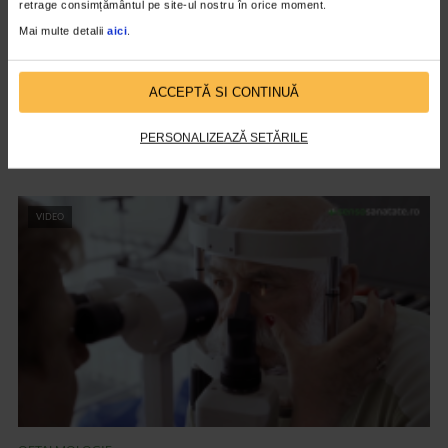
retrage consimțământul pe site-ul nostru în orice moment.
Mai multe detalii
aici
.
UNCATEGORIZED
ACCEPTĂ SI CONTINUĂ
Race for the cure, aleargă pentru sănătatea
femeilor!
PERSONALIZEAZĂ SETĂRILE
1.607 vizualizari
VIDEO