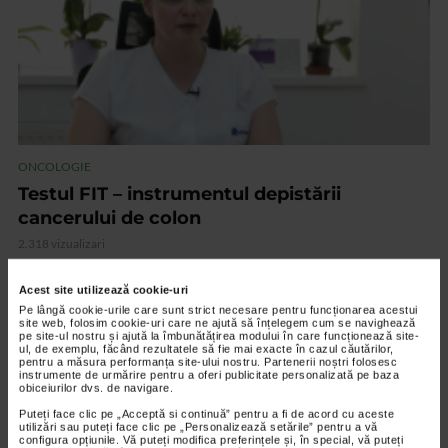
ONCOLOGIE
Testul FIT – instrumentul depistării
cancerului de colon
2.318 vizualizari
Acest site utilizează cookie-uri
VIDEO
Pe lângă cookie-urile care sunt strict necesare pentru funcționarea acestui
site web, folosim cookie-uri care ne ajută să înțelegem cum se navighează
pe site-ul nostru și ajută la îmbunătățirea modului în care funcționează site-
ul, de exemplu, făcând rezultatele să fie mai exacte în cazul căutărilor,
pentru a măsura performanța site-ului nostru. Partenerii noștri folosesc
instrumente de urmărire pentru a oferi publicitate personalizată pe baza
obiceiurilor dvs. de navigare.
Puteți face clic pe „Acceptă si continuă” pentru a fi de acord cu aceste
utilizări sau puteți face clic pe „Personalizează setările” pentru a vă
configura opțiunile. Vă puteți modifica preferințele și, în special, vă puteți