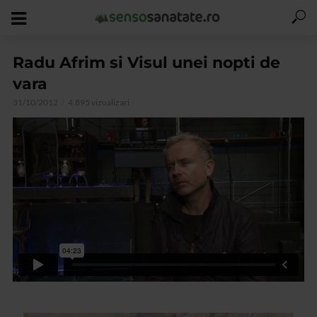
Radu Afrim si Visul unei nopti de
vara
31/10/2012
4.895 vizualizari