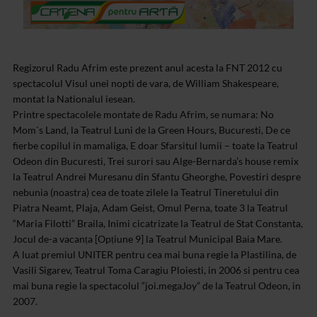
Regizorul Radu Afrim este prezent anul acesta la FNT 2012 cu
spectacolul Visul unei nopti de vara, de William Shakespeare,
montat la Nationalul iesean.
Printre spectacolele montate de Radu Afrim, se numara: No
Mom`s Land, la Teatrul Luni de la Green Hours, Bucuresti, De ce
fierbe copilul in mamaliga, E doar Sfarsitul lumii – toate la Teatrul
Odeon din Bucuresti, Trei surori sau Alge-Bernarda’s house remix
la Teatrul Andrei Muresanu din Sfantu Gheorghe, Povestiri despre
nebunia (noastra) cea de toate zilele la Teatrul Tineretului din
Piatra Neamt, Plaja, Adam Geist, Omul Perna, toate 3 la Teatrul
“Maria Filotti” Braila, Inimi cicatrizate la Teatrul de Stat Constanta,
Jocul de-a vacanṭa [Opṭiune 9] la Teatrul Municipal Baia Mare.
A luat premiul UNITER pentru cea mai buna regie la Plastilina, de
Vasili Sigarev, Teatrul Toma Caragiu Ploiesti, in 2006 si pentru cea
mai buna regie la spectacolul “joi.megaJoy” de la Teatrul Odeon, in
2007.