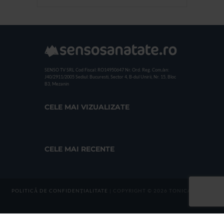
SENSO TV SRL
Cod Fiscal: RO14950647
Nr. Ord. Reg. Com./an:
J40/2911/2005
Sediul: Bucuresti, Sector 4, B-dul Unirii, Nr. 15, Bloc
B3, Mezanin
CELE MAI VIZUALIZATE
CELE MAI RECENTE
POLITICĂ DE CONFIDENȚIALITATE
| COPYRIGHT © 2026 TONICA GROUP