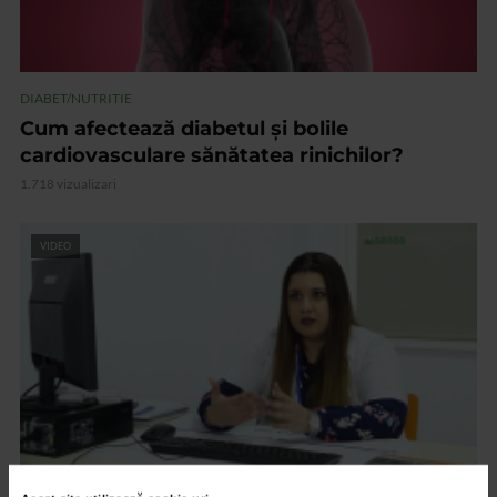
DIABET/NUTRITIE
Cum afectează diabetul și bolile
cardiovasculare sănătatea rinichilor?
1.718 vizualizari
VIDEO