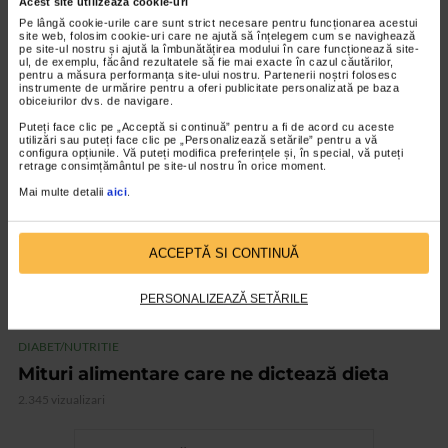
Acest site utilizează cookie-uri
DIABET/NUTRITIE
Pe lângă cookie-urile care sunt strict necesare pentru funcționarea acestui
Rolul iodului în organism
site web, folosim cookie-uri care ne ajută să înțelegem cum se navighează
pe site-ul nostru și ajută la îmbunătățirea modului în care funcționează site-
5.851 vizualizari
ul, de exemplu, făcând rezultatele să fie mai exacte în cazul căutărilor,
pentru a măsura performanța site-ului nostru. Partenerii noștri folosesc
instrumente de urmărire pentru a oferi publicitate personalizată pe baza
obiceiurilor dvs. de navigare.
VIDEO
Puteți face clic pe „Acceptă si continuă” pentru a fi de acord cu aceste
utilizări sau puteți face clic pe „Personalizează setările” pentru a vă
configura opțiunile. Vă puteți modifica preferințele și, în special, vă puteți
retrage consimțământul pe site-ul nostru în orice moment.
Mai multe detalii
aici
.
ACCEPTĂ SI CONTINUĂ
PERSONALIZEAZĂ SETĂRILE
DIABET/NUTRITIE
Mituri alimentare care ne dictează dieta
2.345 vizualizari