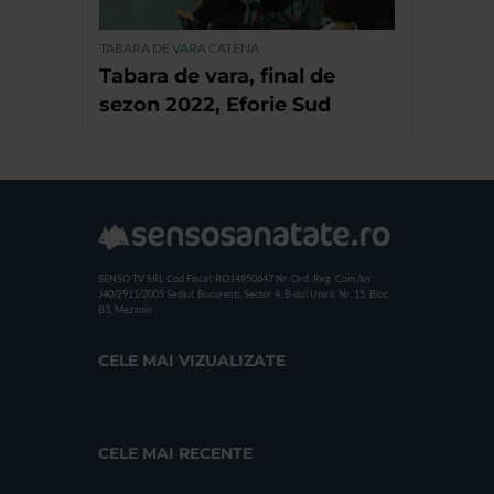
TABARA DE VARA CATENA
Tabara de vara, final de
sezon 2022, Eforie Sud
SENSO TV SRL
Cod Fiscal: RO14950647
Nr. Ord. Reg. Com./an:
J40/2911/2005
Sediul: Bucuresti, Sector 4, B-dul Unirii, Nr. 15, Bloc
B3, Mezanin
CELE MAI VIZUALIZATE
CELE MAI RECENTE