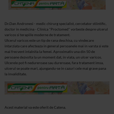
Dr.Dan Andronesi - medic chirurg specialist, cercetator stiintific,
doctor in medicina - Clinica "Proctomed" vorbeste despre ulcerul
varicos si terapiile moderne de tratament.
Ulcerul varicos este un tip de rana deschisa, cu vindecare
intarziata care afecteaza in general persoanele mai in varsta si este
mai frecvent intalnita la femei. Aproximativ una din 50 de
persoane dezvolta la un moment dat, in viata, un ulcer varicos.
Ulcerele pot fi nedureroase sau dureroase, fara tratament imsa,
ulcerul se poate mari, ajungandu-se in cazuri cele mai grave pana
la invaliditate.
Acest material va este oferit de Catena.