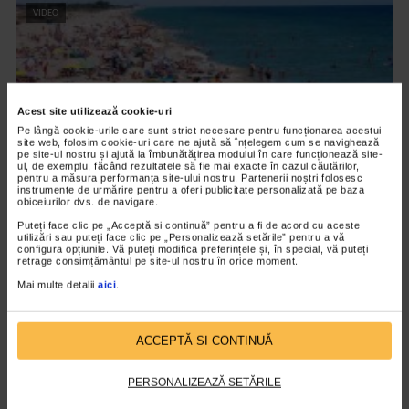
VIDEO
Acest site utilizează cookie-uri
Pe lângă cookie-urile care sunt strict necesare pentru funcționarea acestui
site web, folosim cookie-uri care ne ajută să înțelegem cum se navighează
pe site-ul nostru și ajută la îmbunătățirea modului în care funcționează site-
ul, de exemplu, făcând rezultatele să fie mai exacte în cazul căutărilor,
pentru a măsura performanța site-ului nostru. Partenerii noștri folosesc
instrumente de urmărire pentru a oferi publicitate personalizată pe baza
obiceiurilor dvs. de navigare.
INTERNE
Puteți face clic pe „Acceptă si continuă” pentru a fi de acord cu aceste
utilizări sau puteți face clic pe „Personalizează setările” pentru a vă
Insolatia
configura opțiunile. Vă puteți modifica preferințele și, în special, vă puteți
retrage consimțământul pe site-ul nostru în orice moment.
14.710 vizualizari
Mai multe detalii
aici
.
VIDEO
ACCEPTĂ SI CONTINUĂ
PERSONALIZEAZĂ SETĂRILE