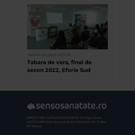
TABARA DE VARA CATENA
Tabara de vara, final de
sezon 2022, Eforie Sud
SENSO TV SRL
Cod Fiscal: RO14950647
Nr. Ord. Reg. Com./an:
J40/2911/2005
Sediul: Bucuresti, Sector 4, B-dul Unirii, Nr. 15, Bloc
B3, Mezanin