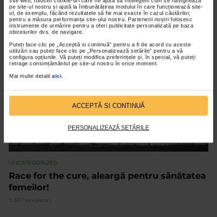
site web, folosim cookie-uri care ne ajută să înțelegem cum se navighează
pe site-ul nostru și ajută la îmbunătățirea modului în care funcționează site-
cancerului de colon
ul, de exemplu, făcând rezultatele să fie mai exacte în cazul căutărilor,
pentru a măsura performanța site-ului nostru. Partenerii noștri folosesc
2.318 vizualizari
instrumente de urmărire pentru a oferi publicitate personalizată pe baza
obiceiurilor dvs. de navigare.
Puteți face clic pe „Acceptă si continuă” pentru a fi de acord cu aceste
VIDEO
utilizări sau puteți face clic pe „Personalizează setările” pentru a vă
configura opțiunile. Vă puteți modifica preferințele și, în special, vă puteți
retrage consimțământul pe site-ul nostru în orice moment.
Mai multe detalii
aici
.
ACCEPTĂ SI CONTINUĂ
PERSONALIZEAZĂ SETĂRILE
UNCATEGORIZED
Race for the cure, aleargă pentru sănătatea
femeilor!
1.607 vizualizari