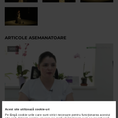
ARTICOLE ASEMANATOARE
VIDEO
Acest site utilizează cookie-uri
ONCOLOGIE
Pe lângă cookie-urile care sunt strict necesare pentru funcționarea acestui
Testul FIT – instrumentul depistării