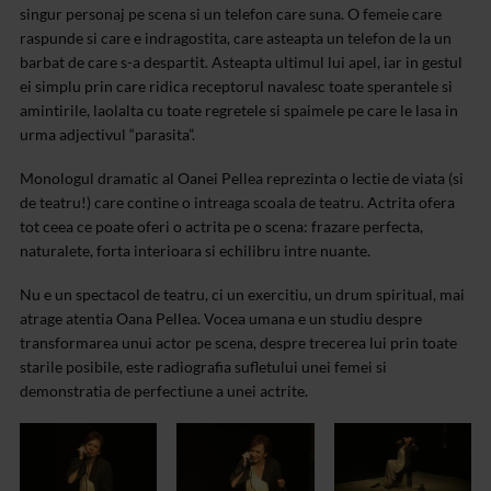
singur personaj pe scena si un telefon care suna. O femeie care
raspunde si care e indragostita, care asteapta un telefon de la un
barbat de care s-a despartit. Asteapta ultimul lui apel, iar in gestul
ei simplu prin care ridica receptorul navalesc toate sperantele si
amintirile, laolalta cu toate regretele si spaimele pe care le lasa in
urma adjectivul “parasita”.
Monologul dramatic al Oanei Pellea reprezinta o lectie de viata (si
de teatru!) care contine o intreaga scoala de teatru. Actrita ofera
tot ceea ce poate oferi o actrita pe o scena: frazare perfecta,
naturalete, forta interioara si echilibru intre nuante.
Nu e un spectacol de teatru, ci un exercitiu, un drum spiritual, mai
atrage atentia Oana Pellea. Vocea umana e un studiu despre
transformarea unui actor pe scena, despre trecerea lui prin toate
starile posibile, este radiografia sufletului unei femei si
demonstratia de perfectiune a unei actrite.