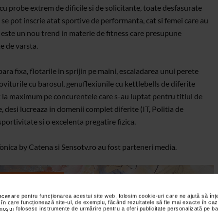
 cu probe extrem de dificile si de solicitante, toate desfasurate
se pot inscrie atat sportive de performanta, cat si femei care au
p este un nou trend in materie de fitness care presupune
te de varsta.
ra fixa, flotarile in sprijin pe maini, escaladarea unui perete
oviturile cu barosul, genuflexiunile cu kettlebells de diferite
at la maximum pe concurentele care s-au luptat pentru titlul de
 desi lucreaza in domenii complet diferite (IT, Politia de
sportivitate si o excelenta pregatire fizica.
Tonica by Catena si Sensotv.ro au fost parteneri media.
necesare pentru funcționarea acestui site web, folosim cookie-uri care ne ajută să î
 în care funcționează site-ul, de exemplu, făcând rezultatele să fie mai exacte în caz
 noștri folosesc instrumente de urmărire pentru a oferi publicitate personalizată pe ba