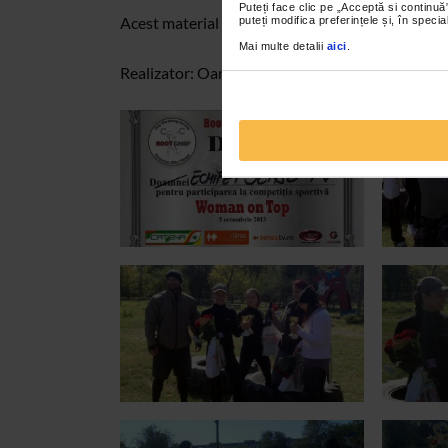
Puteți face clic pe „Acceptă si continuă”
Acest material va este oferit de Catena.
puteți modifica preferințele și, în spec
Mai multe detalii
aici
.
Realizator: Oana Georgescu