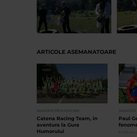
ARTICOLE ASEMANATOARE
VIDEO
VIDEO
SANATATE PRIN MISCARE
SANATATE
Catena Racing Team, in
Paul G
aventura la Gura
fenome
Humorului
8.592 vizua