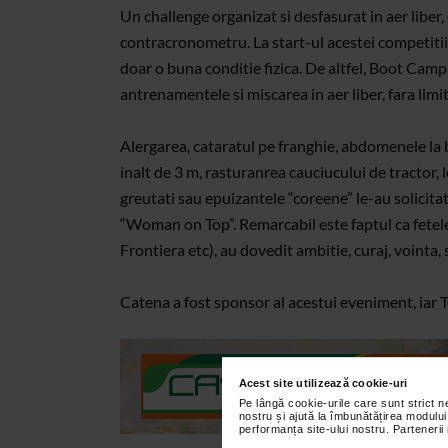
Un challenge organizat si desfasurat in aer liber,
contracronometru. La start-ul acestei competitii 
doar o buna conditie fizica. De altfel, Boot Cam
antrenamentele si miscarea in aer liber, fara limi
Alergarea, cataratul pe franghie, abdomenele la ba
inalt de 3 m, rasturanrea cauciucului de tractor, l
greutati sau epuizantele “coreene” le-au solicit
“Woman on Top”. Remarcabil este faptul ca fetele,
Frontiera etc), au dovedit ambitie, curaj, vointa, 
Catena a fost sponsor al acestui eveniment, iar 
Acest site utilizează cookie-uri
Pe lângă cookie-urile care sunt strict 
nostru și ajută la îmbunătățirea modului
performanța site-ului nostru. Partenerii