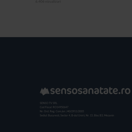
6.406 vizualizari
SENSO TV SRL
Cod Fiscal: RO14950647
Nr. Ord. Reg. Com./an: J40/2911/2005
Sediul: Bucuresti, Sector 4, B-dul Unirii, Nr. 15, Bloc B3, Mezanin